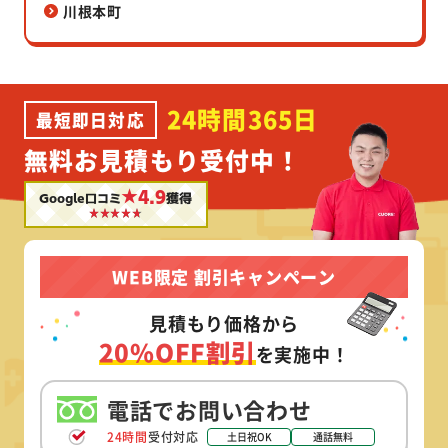
川根本町
24時間365日
最短即日対応
無料お見積もり受付中！
★4.9
Google口コミ
獲得
WEB限定 割引キャンペーン
見積もり価格から
20%OFF割引
を実施中！
電話でお問い合わせ
24時間
受付対応
土日祝OK
通話無料