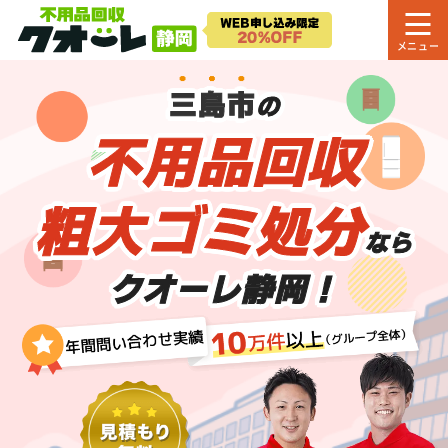
三島市
の
不用品回収
粗大ゴミ処分
なら
クオーレ静岡！