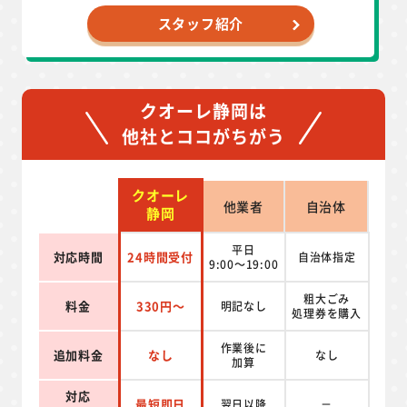
スタッフ紹介
クオーレ静岡は
他社とココがちがう
クオーレ
他業者
自治体
静岡
平日
対応時間
24時間受付
自治体指定
9:00～19:00
粗大ごみ
料金
330円～
明記なし
処理券を
購入
作業後に
追加料金
なし
なし
加算
対応
最短即日
翌日以降
－