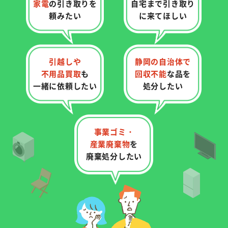
家電
の
引き取りを
自宅まで
引き取り
頼みたい
に来てほしい
引越しや
静岡の自治体で
不用品買取
も
回収不能
な品を
一緒に依頼したい
処分したい
事業ゴミ・
産業廃棄物
を
廃棄処分したい