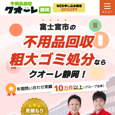
富士宮市
の
不用品回収
粗大ゴミ処分
なら
クオーレ静岡！