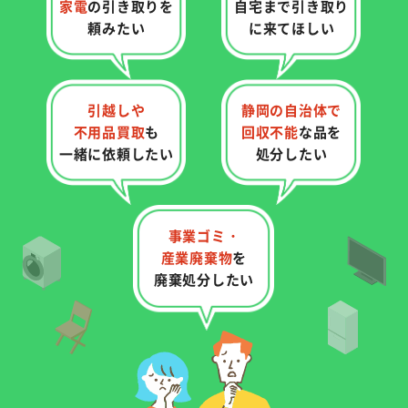
家電
の
引き取りを
自宅まで
引き取り
頼みたい
に来てほしい
引越しや
静岡の自治体で
不用品買取
も
回収不能
な品を
一緒に依頼したい
処分したい
事業ゴミ・
産業廃棄物
を
廃棄処分したい