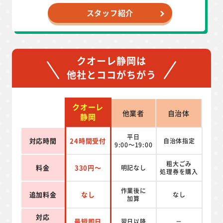
スタッフ紹介
クオーレ静岡は
他社とココがちがう
クオーレ
他業者
自治体
静岡
平日
対応時間
24時間受付
自治体指定
9:00～19:00
粗大ごみ
料金
330円～
明記なし
処理券を
購入
作業後に
追加料金
なし
なし
加算
対応
最短即日
翌日以降
－