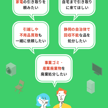
家電
の
引き取りを
自宅まで
引き取り
頼みたい
に来てほしい
引越しや
静岡の自治体で
不用品買取
も
回収不能
な品を
一緒に依頼したい
処分したい
事業ゴミ・
産業廃棄物
を
廃棄処分したい