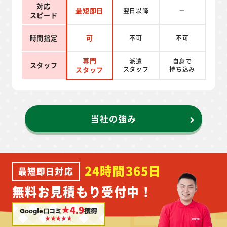
対応
最短即日
翌日以降
－
スピード
時間指定
可
不可
不可
専門
派遣
自身で
スタッフ
スタッフ
スタッフ
持ち込み
当社の強み
24時間365日
最短即日対応
無料お見積もり受付中！
★4.9
Google口コミ
獲得