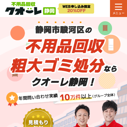
静岡市駿河区
の
不用品回収
粗大ゴミ処分
なら
クオーレ静岡！