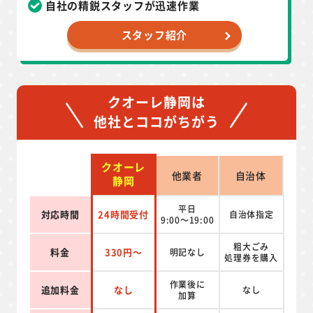
自社の精鋭スタッフが迅速作業
スタッフ紹介
クオーレ静岡は
他社とココがちがう
クオーレ
他業者
自治体
静岡
平日
対応時間
24時間受付
自治体指定
9:00～19:00
粗大ごみ
料金
330円～
明記なし
処理券を
購入
作業後に
追加料金
なし
なし
加算