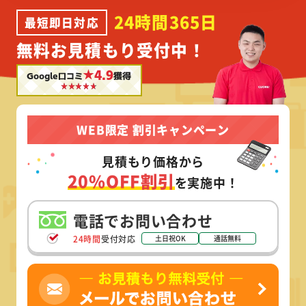
24時間365日
最短即日対応
無料お見積もり受付中！
★4.9
Google口コミ
獲得
WEB限定 割引キャンペーン
見積もり価格から
20%OFF割引
を実施中！
電話でお問い合わせ
24時間
受付対応
土日祝OK
通話無料