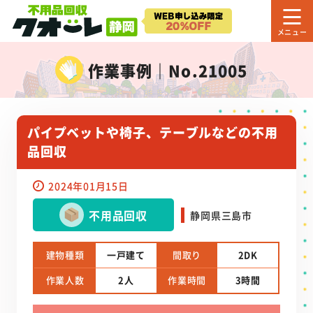
作業事例｜No.21005
パイプベットや椅子、テーブルなどの不用
品回収
2024年01月15日
不用品回収
静岡県三島市
建物種類
一戸建て
間取り
2DK
作業人数
2人
作業時間
3時間