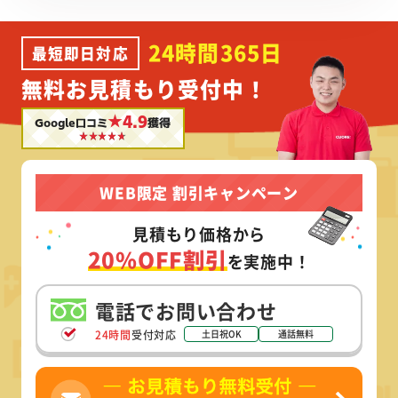
24時間365日
最短即日対応
無料お見積もり受付中！
★4.9
Google口コミ
獲得
WEB限定 割引キャンペーン
見積もり価格から
20%OFF割引
を実施中！
電話でお問い合わせ
24時間
受付対応
土日祝OK
通話無料