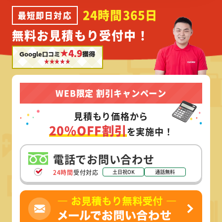
24時間365日
最短即日対応
無料お見積もり受付中！
★4.9
Google口コミ
獲得
WEB限定 割引キャンペーン
見積もり価格から
20%OFF割引
を実施中！
電話でお問い合わせ
24時間
受付対応
土日祝OK
通話無料