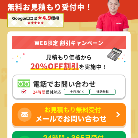
無料お見積もり受付中！
★4.9
Google口コミ
獲得
WEB限定 割引キャンペーン
見積もり価格から
20%OFF割引
を実施中！
電話でお問い合わせ
24時間
受付対応
土日祝OK
通話無料