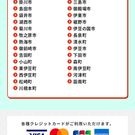
掛川市
三島市
島田市
御殿場市
袋井市
伊東市
湖西市
裾野市
菊川市
伊豆の国市
牧之原市
長泉町
熱海市
清水町
御前崎市
伊豆市
吉田町
下田市
小山町
森町
東伊豆町
南伊豆町
西伊豆町
河津町
松崎町
函南町
川根本町