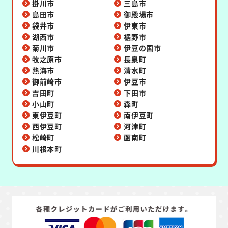
掛川市
三島市
島田市
御殿場市
袋井市
伊東市
湖西市
裾野市
菊川市
伊豆の国市
牧之原市
長泉町
熱海市
清水町
御前崎市
伊豆市
吉田町
下田市
小山町
森町
東伊豆町
南伊豆町
西伊豆町
河津町
松崎町
函南町
川根本町