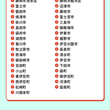
静岡市清水区
静岡市駿河区
富士市
沼津市
磐田市
藤枝市
焼津市
富士宮市
掛川市
三島市
島田市
御殿場市
袋井市
伊東市
湖西市
裾野市
菊川市
伊豆の国市
牧之原市
長泉町
熱海市
清水町
御前崎市
伊豆市
吉田町
下田市
小山町
森町
東伊豆町
南伊豆町
西伊豆町
河津町
松崎町
函南町
川根本町